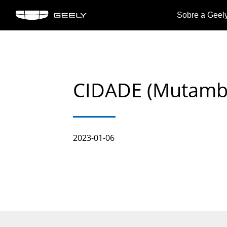
Sobre a Geel
Sobre
Coolr
Ne
a
OKAVANGO
Geely
CIDADE (Mutamb
Marco
Ver
Geely
Ver detalhes
detal
2023-01-06
>
>