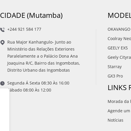
CIDADE (Mutamba)
MODEL
+244 921 584 177
OKAVANGO
Coolray Ne
Rua Major Kanhangulo- Junto ao
GEELY EX5
Ministério das Relações Exteriores
Paralelamente a o Palácio Dona Ana
Geely Cityr
Joaquina R/C, Bairro das Ingombotas,
Starray
Distrito Urbano das Ingombotas
GX3 Pro
Segunda Á Sexta 08:30 Às 16:00
LINKS
Sábado 08:00 Às 12:00
Morada da l
Agende um t
Notícias