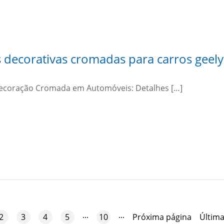
s decorativas cromadas para carros geely
Aplicação de Decoração Cromada em Automóveis: Detalhes […]
...
...
2
3
4
5
10
Próxima página
Última