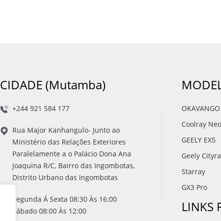
CIDADE (Mutamba)
MODEL
+244 921 584 177
OKAVANGO
Coolray Ne
Rua Major Kanhangulo- Junto ao
GEELY EX5
Ministério das Relações Exteriores
Paralelamente a o Palácio Dona Ana
Geely Cityr
Joaquina R/C, Bairro das Ingombotas,
Starray
Distrito Urbano das Ingombotas
GX3 Pro
Segunda Á Sexta 08:30 Às 16:00
LINKS
Sábado 08:00 Às 12:00