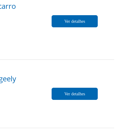
carro
Ver detalhes
geely
Ver detalhes