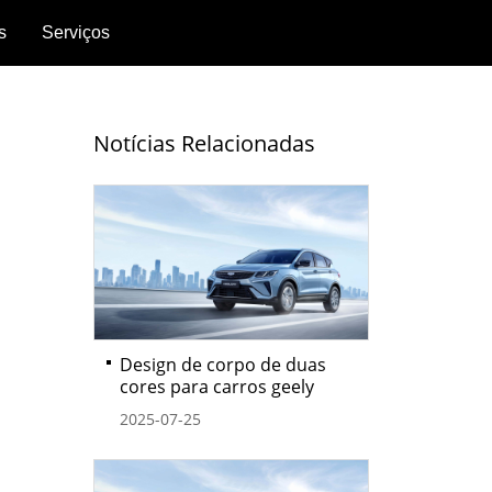
s
Serviços
Política
de
Notícias Relacionadas
pós-
venda
Garantia
k
r
kedIn
Design de corpo de duas
cores para carros geely
2025-07-25