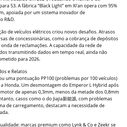
ra 53. A fábrica “Black Light” em Xi’an opera com 95%
m, apoiada por um sistema inovador de
 o R&D.
o de veículos elétricos criou novos desafios. Atrasos
rsas de concessionárias, como a cobrança de depósitos
 onda de reclamações. A capacidade da rede de
ados transmitindo dados em tempo real, ainda não
rometido para 2026.
os e Relatos
ou uma pontuação PP100 (problemas por 100 veículos)
ndo a Honda. Um desmontagem do Emperor L Hybrid após
no motor de apenas 0,3mm, menos da metade dos 0,8mm
ntanto, casos como o do Jiajia新能源, com problemas
ema de carregamento, destacam a necessidade de
ada.
ualidade: marcas premium como Lynk & Co e Zeekr se