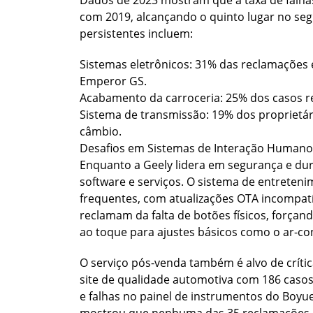
Dados de 2023 mostram que a taxa de falh
com 2019, alcançando o quinto lugar no se
persistentes incluem:
Sistemas eletrônicos: 31% das reclamações
Emperor GS.
Acabamento da carroceria: 25% dos casos re
Sistema de transmissão: 19% dos proprietár
câmbio.
Desafios em Sistemas de Interação Humano
Enquanto a Geely lidera em segurança e dura
software e serviços. O sistema de entreteni
frequentes, com atualizações OTA incompatí
reclamam da falta de botões físicos, força
ao toque para ajustes básicos como o ar-co
O serviço pós-venda também é alvo de crític
site de qualidade automotiva com 186 caso
e falhas no painel de instrumentos do Boyu