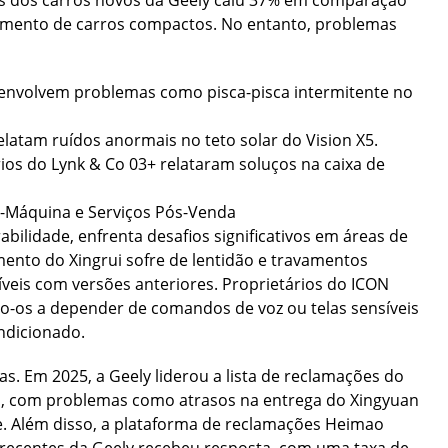
as dos carros novos da Geely caiu 37% em comparação
gmento de carros compactos. No entanto, problemas
 envolvem problemas como pisca-pisca intermitente no
latam ruídos anormais no teto solar do Vision X5.
ios do Lynk & Co 03+ relataram soluços na caixa de
-Máquina e Serviços Pós-Venda
bilidade, enfrenta desafios significativos em áreas de
mento do Xingrui sofre de lentidão e travamentos
veis com versões anteriores. Proprietários do ICON
ndo-os a depender de comandos de voz ou telas sensíveis
ndicionado.
as. Em 2025, a Geely liderou a lista de reclamações do
s, com problemas como atrasos na entrega do Xingyuan
e. Além disso, a plataforma de reclamações Heimao