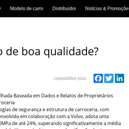
y
Modelo de carro
Distribuidor
Notícias & Promoçõe
Morada
Notícias
ay
GEELY
GX3
Geely
Starray
o
EX5
Pro
Cityray
da
Promoções
loja
o de boa qualidade?
Agende
Ver
Ver
Ver
Ver
um
detalhes
detalhes
hes
detalhes
detalhes
test
compartilhar para:
drive
Faceboo
Twitte
Lin
>
>
>
>
alhada Baseada em Dados e Relatos de Proprietários
roceria
ogias de segurança e estrutura de carroceria, com
senvolvida em colaboração com a Volvo, adota uma
00MPa de até 24%, superando significativamente a média