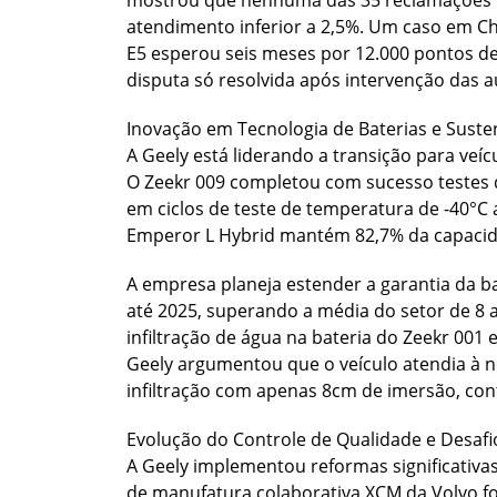
mostrou que nenhuma das 35 reclamações r
atendimento inferior a 2,5%. Um caso em Ch
E5 esperou seis meses por 12.000 pontos d
disputa só resolvida após intervenção das 
Inovação em Tecnologia de Baterias e Suste
A Geely está liderando a transição para veí
O Zeekr 009 completou com sucesso testes d
em ciclos de teste de temperatura de -40°C
Emperor L Hybrid mantém 82,7% da capacid
A empresa planeja estender a garantia da b
até 2025, superando a média do setor de 8 
infiltração de água na bateria do Zeekr 001
Geely argumentou que o veículo atendia à 
infiltração com apenas 8cm de imersão, con
Evolução do Controle de Qualidade e Desafi
A Geely implementou reformas significativa
de manufatura colaborativa XCM da Volvo f