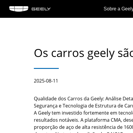
Sobre a Geel
Sobre
Coolr
Ne
a
OKAVANGO
Geely
Os carros geely sã
Marco
Ver
Geely
Ver detalhes
detal
2025-08-11
>
>
Qualidade dos Carros da Geely: Análise Det
Segurança e Tecnologia de Estrutura de Car
A Geely tem investido fortemente em tecnol
resultados notáveis. A plataforma CMA, de
proporção de aço de alta resistência de 16