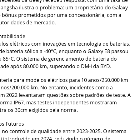
ecentes da Geely recebeu resposta, com uma taxa de
angsha ilustra o problema: um proprietário do Galaxy
e bônus prometidos por uma concessionária, com a
autoridades de mercado.
ntabilidade
culos elétricos com inovações em tecnologia de baterias.
e bateria sólida a -40°C, enquanto o Galaxy E8 passou
 a 85°C. O sistema de gerenciamento de bateria do
ade após 80.000 km, superando o DM-i da BYD.
ateria para modelos elétricos para 10 anos/250.000 km
anos/200.000 km. No entanto, incidentes como a
 em 2022 levantaram questões sobre padrões de teste. A
norma IP67, mas testes independentes mostraram
tra os 30cm exigidos pela norma.
os Futuros
s no controle de qualidade entre 2023-2025. O sistema
oi introduzido em 2024, reduzindo o número de