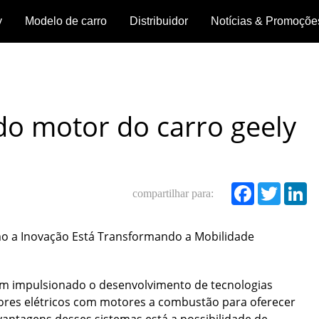
y
Modelo de carro
Distribuidor
Notícias & Promoçõe
Morada
Notícias
ay
GEELY
GX3
Geely
Starray
o
EX5
Pro
Cityray
da
Promoções
loja
do motor do carro geely
Agende
Ver
Ver
Ver
Ver
um
detalhes
detalhes
hes
detalhes
detalhes
test
compartilhar para:
drive
Faceboo
Twitte
Lin
>
>
>
>
mo a Inovação Está Transformando a Mobilidade
tem impulsionado o desenvolvimento de tecnologias
ores elétricos com motores a combustão para oferecer