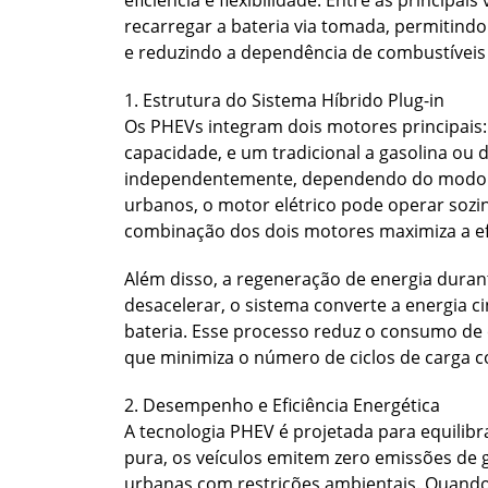
eficiência e flexibilidade. Entre as principa
recarregar a bateria via tomada, permitindo
e reduzindo a dependência de combustíveis 
1. Estrutura do Sistema Híbrido Plug-in
Os PHEVs integram dois motores principais: 
capacidade, e um tradicional a gasolina ou
independentemente, dependendo do modo 
urbanos, o motor elétrico pode operar sozin
combinação dos dois motores maximiza a efi
Além disso, a regeneração de energia duran
desacelerar, o sistema converte a energia c
bateria. Esse processo reduz o consumo de c
que minimiza o número de ciclos de carga c
2. Desempenho e Eficiência Energética
A tecnologia PHEV é projetada para equilib
pura, os veículos emitem zero emissões de g
urbanas com restrições ambientais. Quando