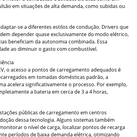
ulsão em situações de alta demanda, como subidas ou
daptar-se a diferentes estilos de condução. Drivers que
odem depender quase exclusivamente do modo elétrico,
cias beneficiam da autonomia combinada. Essa
edade ao diminuir o gasto com combustível.
iência
EV, o acesso a pontos de carregamento adequados é
recarregados em tomadas domésticas padrão, a
ima acelera significativamente o processo. Por exemplo,
pletamente a bateria em cerca de 3 a 4 horas,
 estações públicas de carregamento em centros
 a adoção dessa tecnologia. Alguns sistemas também
nitorar o nível de carga, localizar pontos de recarga
te períodos de baixa demanda elétrica, otimizando