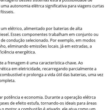
is vantagens desses sistemas está a possibilidade de
 uma autonomia elétrca significativa para viagens curtas
fósseis.
um elétrico, alimentado por baterias de alta
 diesel. Esses componentes trabalham em conjunto ou
de condução selecionado. Por exemplo, em modos
ho, eliminando emissões locais. Já em estradas, a
ciência energética.
te a frenagem é uma característica-chave. Ao
inética em eletricidade, recarregando parcialmente a
ombustível e prolonga a vida útil das baterias, uma vez
ompleta.
rar potência e economia. Durante a operação elétrca
ases de efeito estufa, tornando-os ideais para áreas
 o motor a combustão é ativado, ele atua como um