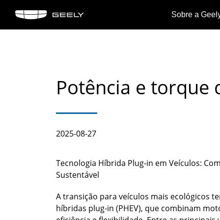
Sobre a Geel
Sobre
Coolr
Ne
a
OKAVANGO
Geely
Potência e torque 
Marco
Ver
Geely
Ver detalhes
detal
2025-08-27
>
>
Tecnologia Híbrida Plug-in em Veículos: Co
Sustentável
A transição para veículos mais ecológicos 
híbridas plug-in (PHEV), que combinam mot