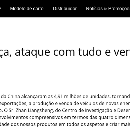
y
Modelo de carro
Distribuidor
Notícias & Promoçõe
Morada
Notícias
ay
GEELY
GX3
Geely
Starray
o
EX5
Pro
Cityray
da
Promoções
loja
a, ataque com tudo e ven
Agende
Ver
Ver
Ver
Ver
um
detalhes
detalhes
hes
detalhes
detalhes
test
drive
>
>
>
>
 da China alcançaram as 4,91 milhões de unidades, tornan
 exportações, a produção e venda de veículos de novas ene
. O Sr. Zhan Liangsheng, do Centro de Investigação e Dese
nvolvimentos compreensivos em termos das quatro dimensõ
dade dos nossos produtos em todos os aspetos e criar ma