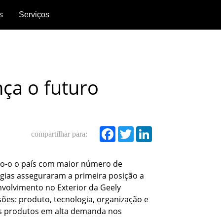
s
Serviços
Política
de
pós-
ça o futuro
venda
Garantia
compartilhar para:
Facebook
Twitter
LinkedIn
do-o o país com maior número de
rgias asseguraram a primeira posição a
nvolvimento no Exterior da Geely
es: produto, tecnologia, organização e
is produtos em alta demanda nos