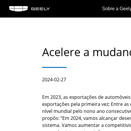
Sobre a Geel
Sobre
Coolr
Ne
a
OKAVANGO
Geely
Acelere a mudanç
Marco
Ver
Geely
Ver detalhes
detal
2024-02-27
>
>
Em 2023, as exportações de automóveis
exportações pela primeira vez; Entre as
nível mundial pelo nono ano consecutivo
propôs: “Em 2024, vamos alcançar dese
sistema. Vamos aumentar a competitivi